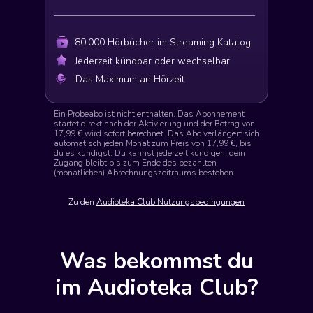
80.000 Hörbücher im Streaming Katalog
Jederzeit kündbar oder wechselbar
Das Maximum an Hörzeit
Ein Probeabo ist nicht enthalten. Das Abonnement
startet direkt nach der Aktivierung und der Betrag von
17,99 € wird sofort berechnet. Das Abo verlängert sich
automatisch jeden Monat zum Preis von 17,99 €, bis
du es kündigst. Du kannst jederzeit kündigen, dein
Zugang bleibt bis zum Ende des bezahlten
(monatlichen) Abrechnungszeitraums bestehen.
Zu den
Audioteka Club Nutzungsbedingungen
Was bekommst du
im Audioteka Club?